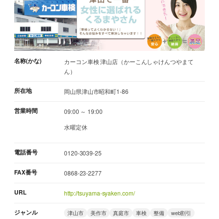
名称(かな)
カーコン車検 津山店（かーこんしゃけんつやまて
ん）
所在地
岡山県津山市昭和町1-86
営業時間
09:00 ～ 19:00
水曜定休
電話番号
0120-3039-25
FAX番号
0868-23-2277
URL
http://tsuyama-syaken.com/
ジャンル
津山市
美作市
真庭市
車検
整備
web割引