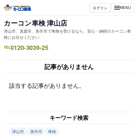
内
ログイン
MENU
容
を
カーコン車検 津山店
ス
津山市、真庭市、美作市で車検を受けるなら、安心・納得のカーコン車
キ
検にお任せください
ッ
0120-3039-25
TEL
プ
記事がありません
該当する記事がありません。
キーワード検索
津山市
美作市
車検