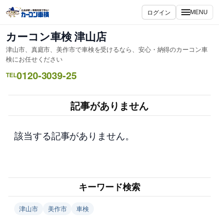
内
ログイン
MENU
容
を
カーコン車検 津山店
ス
津山市、真庭市、美作市で車検を受けるなら、安心・納得のカーコン車
キ
検にお任せください
ッ
0120-3039-25
TEL
プ
記事がありません
該当する記事がありません。
キーワード検索
津山市
美作市
車検