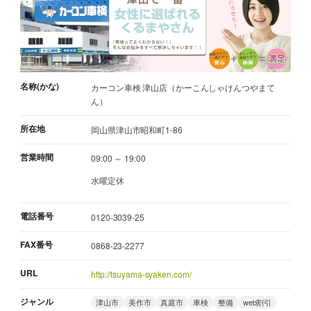
名称(かな)
カーコン車検 津山店（かーこんしゃけんつやまて
ん）
所在地
岡山県津山市昭和町1-86
営業時間
09:00 ～ 19:00
水曜定休
電話番号
0120-3039-25
FAX番号
0868-23-2277
URL
http://tsuyama-syaken.com/
ジャンル
津山市
美作市
真庭市
車検
整備
web割引