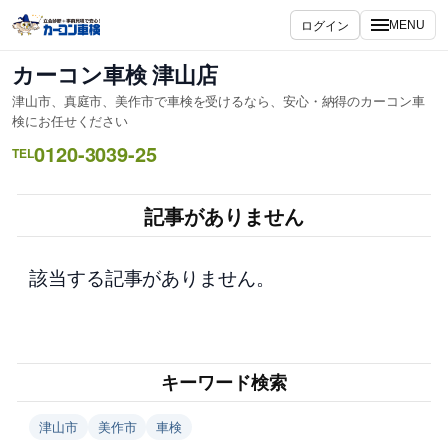
内
ログイン
MENU
容
を
カーコン車検 津山店
ス
津山市、真庭市、美作市で車検を受けるなら、安心・納得のカーコン車
キ
検にお任せください
ッ
0120-3039-25
TEL
プ
記事がありません
該当する記事がありません。
キーワード検索
津山市
美作市
車検