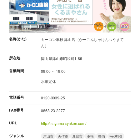
名称(かな)
カーコン車検 津山店（かーこんしゃけんつやまて
ん）
所在地
岡山県津山市昭和町1-86
営業時間
09:00 ～ 19:00
水曜定休
電話番号
0120-3039-25
FAX番号
0868-23-2277
URL
http://tsuyama-syaken.com/
ジャンル
津山市
美作市
真庭市
車検
整備
web割引