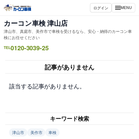
内
ログイン
MENU
容
を
カーコン車検 津山店
ス
津山市、真庭市、美作市で車検を受けるなら、安心・納得のカーコン車
キ
検にお任せください
ッ
0120-3039-25
TEL
プ
記事がありません
該当する記事がありません。
キーワード検索
津山市
美作市
車検