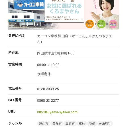
名称(かな)
カーコン車検 津山店（かーこんしゃけんつやまて
ん）
所在地
岡山県津山市昭和町1-86
営業時間
09:00 ～ 19:00
水曜定休
電話番号
0120-3039-25
FAX番号
0868-23-2277
URL
http://tsuyama-syaken.com/
ジャンル
津山市
美作市
真庭市
車検
整備
web割引