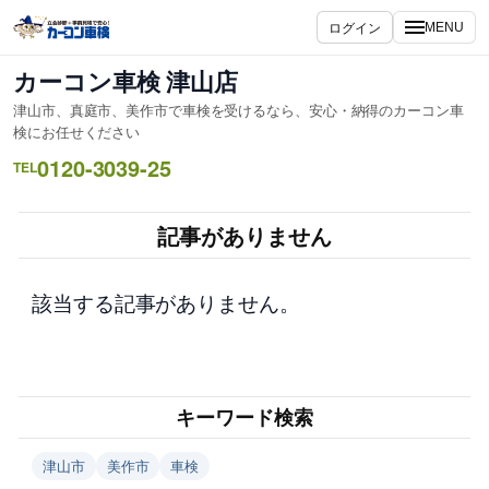
内
ログイン
MENU
容
を
カーコン車検 津山店
ス
津山市、真庭市、美作市で車検を受けるなら、安心・納得のカーコン車
キ
検にお任せください
ッ
0120-3039-25
TEL
プ
記事がありません
該当する記事がありません。
キーワード検索
津山市
美作市
車検