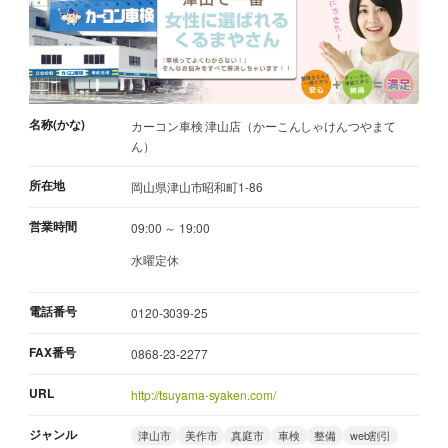
名称(かな)
カーコン車検 津山店（かーこんしゃけんつやまて
ん）
所在地
岡山県津山市昭和町1-86
営業時間
09:00 ～ 19:00
水曜定休
電話番号
0120-3039-25
FAX番号
0868-23-2277
URL
http://tsuyama-syaken.com/
ジャンル
津山市
美作市
真庭市
車検
整備
web割引