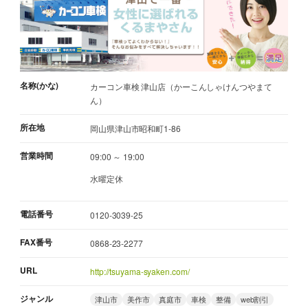
名称(かな)
カーコン車検 津山店（かーこんしゃけんつやまて
ん）
所在地
岡山県津山市昭和町1-86
営業時間
09:00 ～ 19:00
水曜定休
電話番号
0120-3039-25
FAX番号
0868-23-2277
URL
http://tsuyama-syaken.com/
ジャンル
津山市
美作市
真庭市
車検
整備
web割引