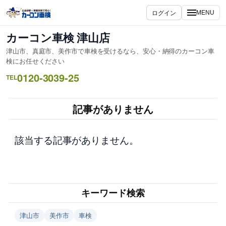
内
ログイン
MENU
容
を
カーコン車検 津山店
ス
津山市、真庭市、美作市で車検を受けるなら、安心・納得のカーコン車
キ
検にお任せください
ッ
0120-3039-25
TEL
プ
記事がありません
該当する記事がありません。
キーワード検索
津山市
美作市
車検