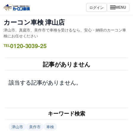
内
ログイン
MENU
容
を
カーコン車検 津山店
ス
津山市、真庭市、美作市で車検を受けるなら、安心・納得のカーコン車
キ
検にお任せください
ッ
0120-3039-25
TEL
プ
記事がありません
該当する記事がありません。
キーワード検索
津山市
美作市
車検