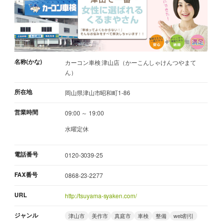
名称(かな)
カーコン車検 津山店（かーこんしゃけんつやまて
ん）
所在地
岡山県津山市昭和町1-86
営業時間
09:00 ～ 19:00
水曜定休
電話番号
0120-3039-25
FAX番号
0868-23-2277
URL
http://tsuyama-syaken.com/
ジャンル
津山市
美作市
真庭市
車検
整備
web割引